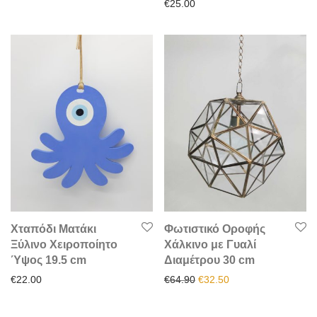
€
25.00
Χταπόδι Ματάκι
Φωτιστικό Οροφής
Ξύλινο Χειροποίητο
Χάλκινο με Γυαλί
Ύψος 19.5 cm
Διαμέτρου 30 cm
Original price was: €64.90.
Η τρέχουσα τιμή είν
€
22.00
€
64.90
€
32.50