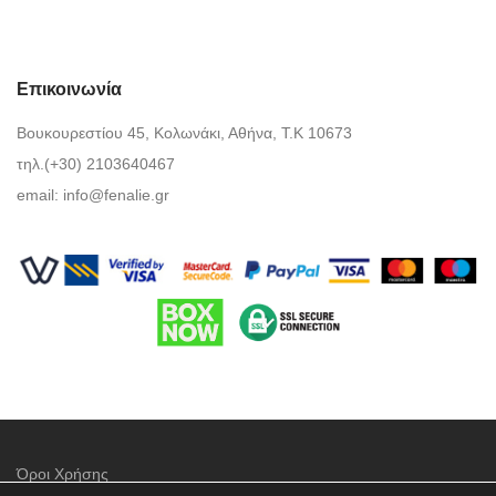
Επικοινωνία
Βουκουρεστίου 45, Κολωνάκι, Αθήνα, Τ.Κ 10673
τηλ.(+30) 2103640467
email:
info@fenalie.gr
Όροι Χρήσης