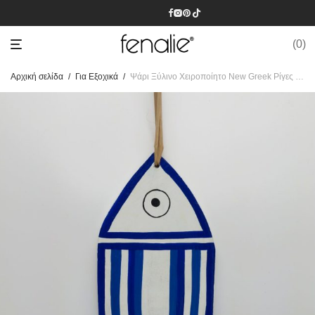
0
Αρχική σελίδα
/
Για Εξοχικά
/
Ψάρι Ξύλινο Χειροποίητο New Greek Ρίγες Μπλε