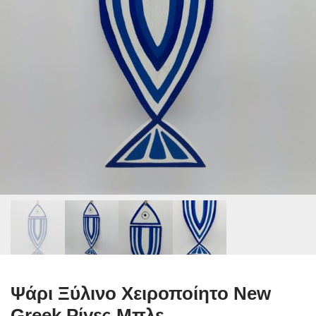
Ψάρι Ξύλινο Χειροποίητο New
Greek Ρίγες Μπλε