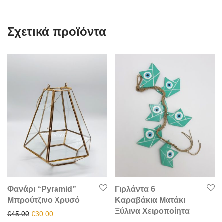
Σχετικά προϊόντα
Φανάρι “Pyramid”
Γιρλάντα 6
Μπρούτζινο Χρυσό
Καραβάκια Ματάκι
Ξύλινα Χειροποίητα
Original price was: €45.00.
Η τρέχουσα τιμή είναι: €30.00.
€
45.00
€
30.00