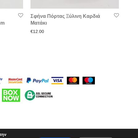
Σφήνα Πόρτας Ξύλινη Καρδιά
cm
Ματάκι
€
12.00
την