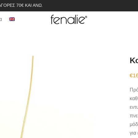
ΓΟΡΈΣ 70€ ΚΑΙ ΆΝΩ.
α
Κο
€
1
Πρό
καθ
εντ
πνε
μόδ
για