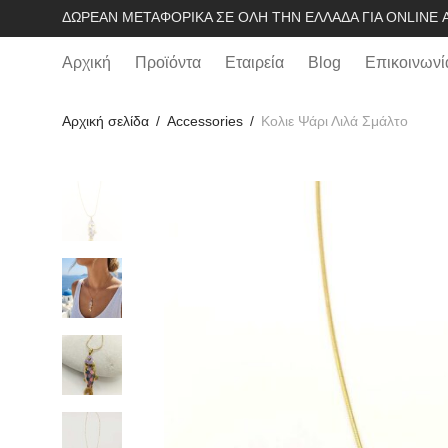
ΔΩΡΕΆΝ ΜΕΤΑΦΟΡΙΚΆ ΣΕ ΌΛΗ ΤΗΝ ΕΛΛΆΔΑ ΓΙΑ ONLINE Α
Αρχική
Προϊόντα
Εταιρεία
Blog
Επικοινωνί
Αρχική σελίδα
/
Accessories
/
Κολιε Ψάρι Λιλά Σμάλτο