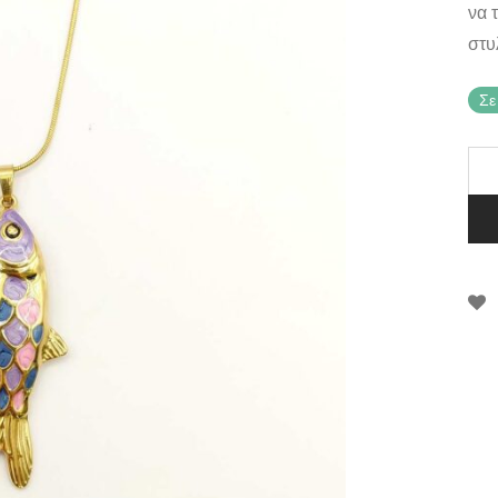
να 
στυ
Σε