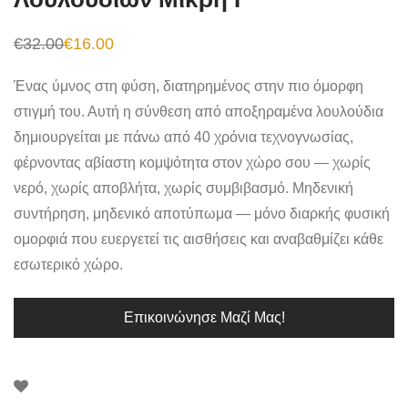
€
32.00
€
16.00
Original
Η
price
τρέχουσα
was:
τιμή
Ένας ύμνος στη φύση, διατηρημένος στην πιο όμορφη
€32.00.
είναι:
€16.00.
στιγμή του. Αυτή η σύνθεση από αποξηραμένα λουλούδια
δημιουργείται με πάνω από 40 χρόνια τεχνογνωσίας,
φέρνοντας αβίαστη κομψότητα στον χώρο σου — χωρίς
νερό, χωρίς αποβλήτα, χωρίς συμβιβασμό. Μηδενική
συντήρηση, μηδενικό αποτύπωμα — μόνο διαρκής φυσική
ομορφιά που ευεργετεί τις αισθήσεις και αναβαθμίζει κάθε
εσωτερικό χώρο.
Επικοινώνησε Μαζί Μας!