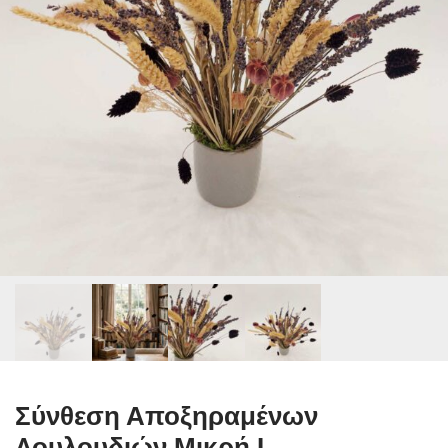
Σύνθεση Αποξηραμένων
Λουλουδιών Μικρή I