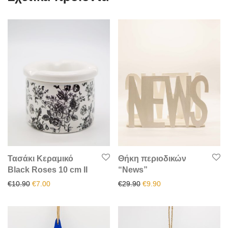
Τασάκι Κεραμικό
Θήκη περιοδικών
Black Roses 10 cm II
“News”
Original price was: €10.90.
Η τρέχουσα τιμή είναι: €7.00.
Original price was: €29.90.
Η τρέχουσα τιμή είναι
€
10.90
€
7.00
€
29.90
€
9.90