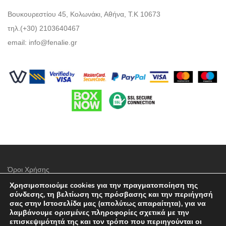
Βουκουρεστίου 45, Κολωνάκι, Αθήνα, Τ.Κ 10673
τηλ.(+30) 2103640467
email:
info@fenalie.gr
Όροι Χρήσης
Χρησιμοποιούμε cookies για την πραγματοποίηση της
Πολιτική προστασίας απορρήτου
σύνδεσης, τη βελτίωση της πρόσβασης και την περιήγησή
σας στην Ιστοσελίδα μας (απολύτως απαραίτητα), για να
Τρόποι Πληρωμής
λαμβάνουμε ορισμένες πληροφορίες σχετικά με την
επισκεψιμότητά της και τον τρόπο που περιηγούνται οι
Επιλογές Αποστολών