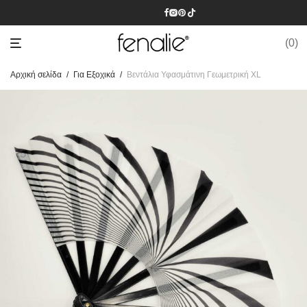
0
Αρχική σελίδα
/
Για Εξοχικά
/
Βεντάλια Υφασμάτινη Γεωμετρική XL