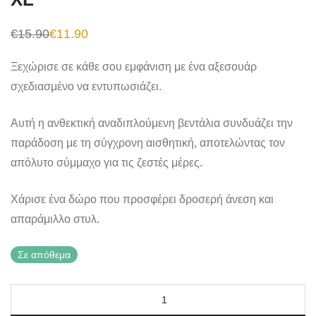
€
15.90
€
11.90
Original
Η
price
τρέχουσα
was:
τιμή
Ξεχώρισε σε κάθε σου εμφάνιση με ένα αξεσουάρ
€15.90.
είναι:
€11.90.
σχεδιασμένο να εντυπωσιάζει.
Αυτή η ανθεκτική αναδιπλούμενη βεντάλια συνδυάζει την
παράδοση με τη σύγχρονη αισθητική, αποτελώντας τον
απόλυτο σύμμαχο για τις ζεστές μέρες.
Χάρισε ένα δώρο που προσφέρει δροσερή άνεση και
απαράμιλλο στυλ.
Σε απόθεμα