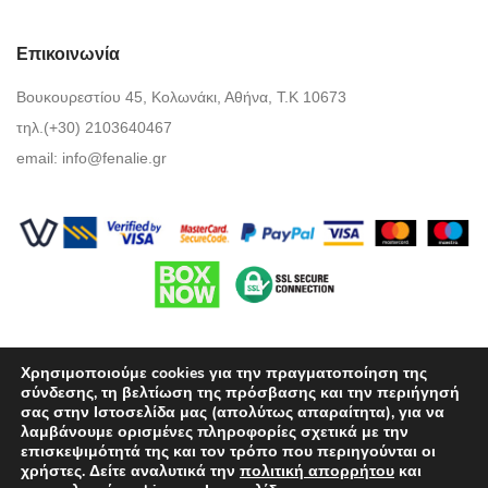
Επικοινωνία
Βουκουρεστίου 45, Κολωνάκι, Αθήνα, Τ.Κ 10673
τηλ.(+30) 2103640467
email:
info@fenalie.gr
Χρησιμοποιούμε cookies για την πραγματοποίηση της
σύνδεσης, τη βελτίωση της πρόσβασης και την περιήγησή
σας στην Ιστοσελίδα μας (απολύτως απαραίτητα), για να
λαμβάνουμε ορισμένες πληροφορίες σχετικά με την
Όροι Χρήσης
επισκεψιμότητά της και τον τρόπο που περιηγούνται οι
χρήστες. Δείτε αναλυτικά την
πολιτική απορρήτου
και
Πολιτική προστασίας απορρήτου