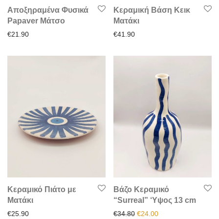
Αποξηραμένα Φυσικά
Κεραμική Βάση Κεικ
Papaver Μάτσο
Ματάκι
€
21.90
€
41.90
Κεραμικό Πιάτο με
Βάζο Κεραμικό
Ματάκι
“Surreal” ‘Υψος 13 cm
Original price was: €34.80.
Η τρέχουσα τιμή είν
€
25.90
€
34.80
€
24.00