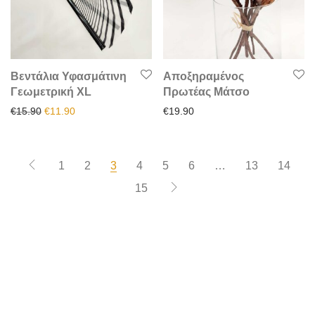
Βεντάλια Υφασμάτινη
Αποξηραμένος
Γεωμετρική XL
Πρωτέας Μάτσο
Original price was: €15.90.
Η τρέχουσα τιμή είναι: €11.90.
€
15.90
€
11.90
€
19.90
1
2
3
4
5
6
…
13
14
15