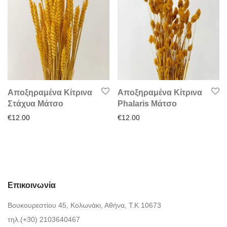
Αποξηραμένα Κίτρινα
Αποξηραμένα Κίτρινα
Στάχυα Μάτσο
Phalaris Μάτσο
€
12.00
€
12.00
Επικοινωνία
Βουκουρεστίου 45, Κολωνάκι, Αθήνα, Τ.Κ 10673
τηλ.(+30) 2103640467