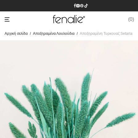
0
Αρχική σελίδα
/
Αποξηραμένα Λουλούδια
/
Αποξηραμένη Τυρκουαζ Setaria