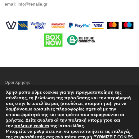
email:
info@fenalie.gr
Όροι Χρήσης
Χρησιμοποιούμε cookies για την πραγματοποίηση της
Πολιτική προστασίας απορρήτου
σύνδεσης, τη βελτίωση της πρόσβασης και την περιήγησή
σας στην Ιστοσελίδα μας (απολύτως απαραίτητα), για να
Τρόποι Πληρωμής
λαμβάνουμε ορισμένες πληροφορίες σχετικά με την
επισκεψιμότητά της και τον τρόπο που περιηγούνται οι
Επιλογές Αποστολών
χρήστες. Δείτε αναλυτικά την
πολιτική απορρήτου
και
την
πολιτική cookies
της Ιστοσελίδας.
Πολιτική επιστροφών
Mπορείτε να ρυθμίσετε και να τροποποιήσετε τις επιλογές
της συγκατάθεσής σας ανά πάσα στιγμή
ΡΥΘΜΙΣΕΙΣ COKIES
.
Επικοινωνία