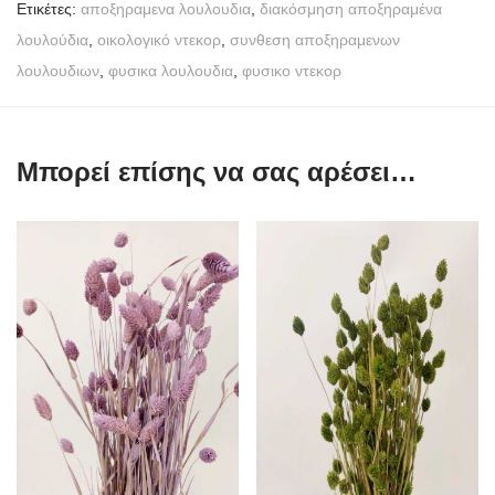
Ετικέτες:
αποξηραμενα λουλουδια
,
διακόσμηση αποξηραμένα
λουλούδια
,
οικολογικό ντεκορ
,
συνθεση αποξηραμενων
λουλουδιων
,
φυσικα λουλουδια
,
φυσικο ντεκορ
Μπορεί επίσης να σας αρέσει…