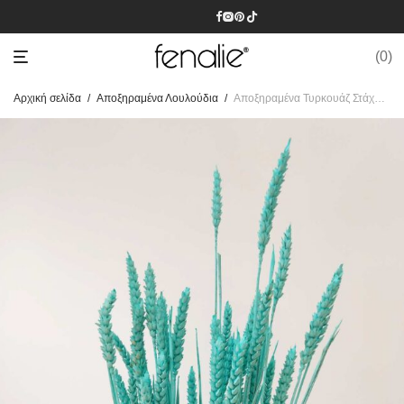
0
Αρχική σελίδα
/
Αποξηραμένα Λουλούδια
/
Αποξηραμένα Τυρκουάζ Στάχυα Μάτσο