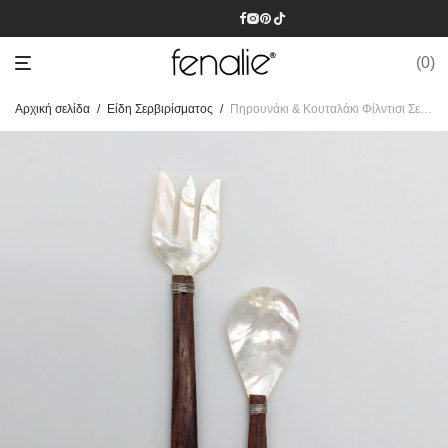
0
Αρχική σελίδα
/
Είδη Σερβιρίσματος
/
Πηρουνάκι & Κουταλάκι Φίλντισι Σετ 2 τεμαχίων