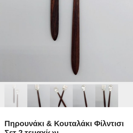
Πηρουνάκι & Κουταλάκι Φίλντισι
Σετ 2 τεμαχίων