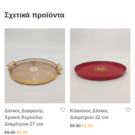
Σχετικά προϊόντα
Δίσκος Διαφανής
Κόκκινος Δίσκος
Χρυσά Χερούλια
Διαμέτρου 32 cm
Διαμέτρου 27 cm
Original price was: €9.90.
Η τρέχουσα τιμή είναι:
€
9.90
€
5.00
Original price was: €9.90.
Η τρέχουσα τιμή είναι: €5.00.
€
9.90
€
5.00