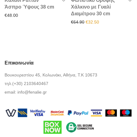
Καλάθι Ρατταν
Φωτιστικό Οροφής
Άσπρο Ύψους 38 cm
Χάλκινο με Γυαλί
Διαμέτρου 30 cm
€
48.00
Original price was: €64.90.
Η τρέχουσα τιμή είν
€
64.90
€
32.50
Επικοινωνία
Βουκουρεστίου 45, Κολωνάκι, Αθήνα, Τ.Κ 10673
τηλ.(+30) 2103640467
email:
info@fenalie.gr