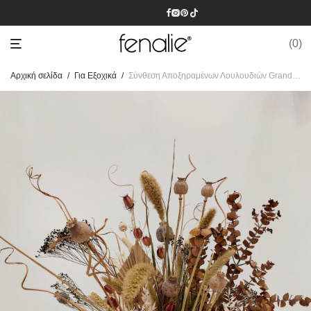
0
Αρχική σελίδα
/
Για Εξοχικά
/
Σύνθεση Αποξηραμένων Λουλουδιών Grande II