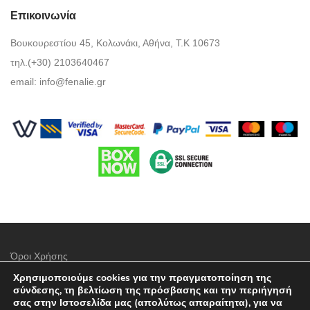
Επικοινωνία
Βουκουρεστίου 45, Κολωνάκι, Αθήνα, Τ.Κ 10673
τηλ.(+30) 2103640467
email:
info@fenalie.gr
Όροι Χρήσης
Χρησιμοποιούμε cookies για την πραγματοποίηση της
Πολιτική προστασίας απορρήτου
σύνδεσης, τη βελτίωση της πρόσβασης και την περιήγησή
σας στην Ιστοσελίδα μας (απολύτως απαραίτητα), για να
Τρόποι Πληρωμής