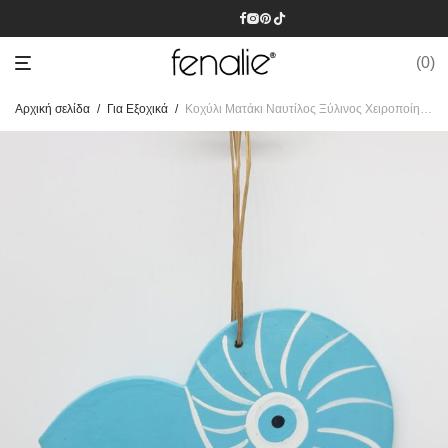
0
Αρχική σελίδα
/
Για Εξοχικά
/
Κοχύλι Ματάκι Ναυτίλος Ξύλινος Χειροποίητος 17 x 12 cm