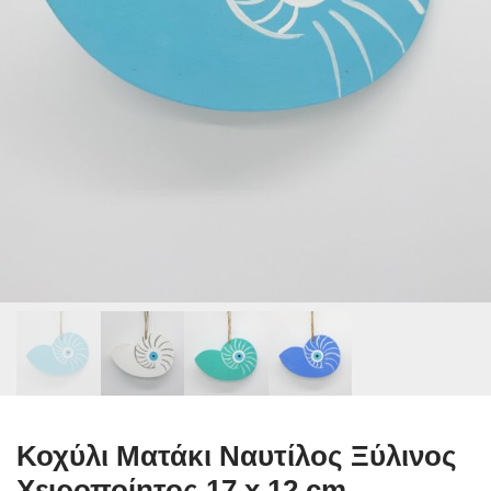
Κοχύλι Ματάκι Ναυτίλος Ξύλινος
Χειροποίητος 17 x 12 cm