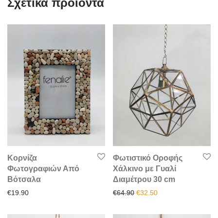
Σχετικά προϊόντα
Κορνίζα
Φωτιστικό Οροφής
Φωτογραφιών Από
Χάλκινο με Γυαλί
Βότσαλα
Διαμέτρου 30 cm
Original price was: €64.90.
Η τρέχουσα τιμή είν
€
19.90
€
64.90
€
32.50